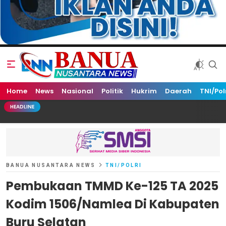
Home
Banua Nusantara News
News
Nasional
Politik
Hukrim
Daerah
TNI/Pol
HEADLINE
BANUA NUSANTARA NEWS
TNI/POLRI
Pembukaan TMMD Ke-125 TA 2025
Kodim 1506/Namlea Di Kabupaten
Buru Selatan