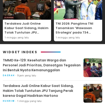
Terdakwa Judi Online
TNI 2026: Panglima TNI
Kabur Saat Sidang, Hakim
Tanamkan ‘Wawasan
Tolak Tuntutan JPU
Strategis’ pada 734
Tanjung Perak karena
Perwira Baru, Tekankan
1 minggu yang lalu
1 minggu yang lalu
Gagal Hadirkan Hartono
Netralitas dan Integritas
Mutlak
WIDGET INDEKS
TMMD Ke-129: Kesehatan Warga dan
Personel Jadi Prioritas, Dansatgas Tegaskan
Ini Bentuk Nyata Kemanunggalan
9 jam yang lalu
DAERAH
Terdakwa Judi Online Kabur Saat Sidang,
Hakim Tolak Tuntutan JPU Tanjung Perak
karena Gagal Hadirkan Hartono
1 minggu yang lalu
HUKRIM