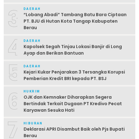
3
DAERAH
“Lobang Abadi” Tambang Batu Bara Ciptaan
PT. BJU di Hutan Kota Tangap Kabupaten
Berau
4
DAERAH
Kapolsek Segah Tinjau Lokasi Banjir di Long
Ayap dan Berikan Bantuan
5
DAERAH
Kejari Kukar Penjarakan 3 Tersangka Korupsi
Pemberian Kredit BRI kepada PT. BSJ
6
HUKRIM
OJK dan Kemnaker Diharapkan Segera
Bertindak Terkait Dugaan PT Kredivo Pecat
Karyawan Sesuka Hati
7
HIBURAN
Deklarasi APRI Disambut Baik oleh Pjs Bupati
Berau