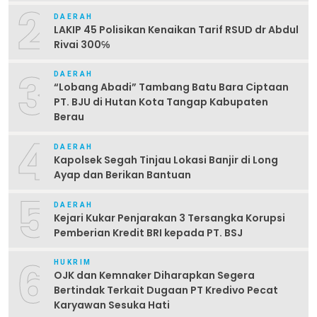
2
DAERAH
LAKIP 45 Polisikan Kenaikan Tarif RSUD dr Abdul
Rivai 300℅
3
DAERAH
“Lobang Abadi” Tambang Batu Bara Ciptaan
PT. BJU di Hutan Kota Tangap Kabupaten
Berau
4
DAERAH
Kapolsek Segah Tinjau Lokasi Banjir di Long
Ayap dan Berikan Bantuan
5
DAERAH
Kejari Kukar Penjarakan 3 Tersangka Korupsi
Pemberian Kredit BRI kepada PT. BSJ
6
HUKRIM
OJK dan Kemnaker Diharapkan Segera
Bertindak Terkait Dugaan PT Kredivo Pecat
Karyawan Sesuka Hati