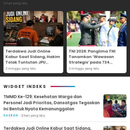
3 hari yang lalu
Terdakwa Judi Online
TNI 2026: Panglima TNI
Kabur Saat Sidang, Hakim
Tanamkan ‘Wawasan
Tolak Tuntutan JPU
Strategis’ pada 734
Tanjung Perak karena
Perwira Baru, Tekankan
2 minggu yang lalu
2 minggu yang lalu
Gagal Hadirkan Hartono
Netralitas dan Integritas
Mutlak
WIDGET INDEKS
TMMD Ke-129: Kesehatan Warga dan
Personel Jadi Prioritas, Dansatgas Tegaskan
Ini Bentuk Nyata Kemanunggalan
3 hari yang lalu
DAERAH
Terdakwa Judi Online Kabur Saat Sidang,