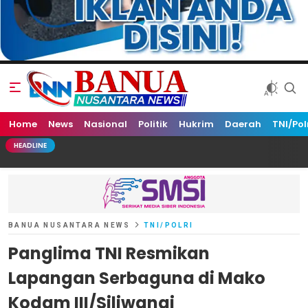
Home
Banua Nusantara News
News
Nasional
Politik
Hukrim
Daerah
TNI/Pol
HEADLINE
BANUA NUSANTARA NEWS
TNI/POLRI
Panglima TNI Resmikan
Lapangan Serbaguna di Mako
Kodam III/Siliwangi