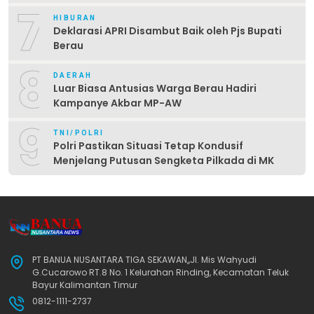
7
HIBURAN
Deklarasi APRI Disambut Baik oleh Pjs Bupati
Berau
8
DAERAH
Luar Biasa Antusias Warga Berau Hadiri
Kampanye Akbar MP-AW
9
TNI/POLRI
Polri Pastikan Situasi Tetap Kondusif
Menjelang Putusan Sengketa Pilkada di MK
PT BANUA NUSANTARA TIGA SEKAWAN,,Jl. Mis Wahyudi
G.Cucarowo RT.8 No. 1 Kelurahan Rinding, Kecamatan Teluk
Bayur Kalimantan Timur
0812-1111-2737