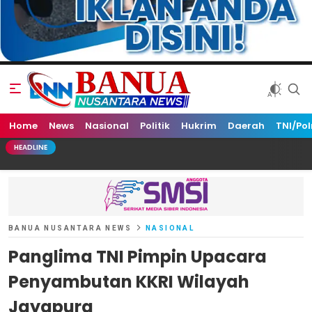
Home
Banua Nusantara News
News
Nasional
Politik
Hukrim
Daerah
TNI/Pol
HEADLINE
BANUA NUSANTARA NEWS
NASIONAL
Panglima TNI Pimpin Upacara
Penyambutan KKRI Wilayah
Jayapura