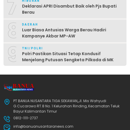
7
HIBURAN
Deklarasi APRI Disambut Baik oleh Pjs Bupati
Berau
8
DAERAH
Luar Biasa Antusias Warga Berau Hadiri
Kampanye Akbar MP-AW
9
TNI/POLRI
Polri Pastikan Situasi Tetap Kondusif
Menjelang Putusan Sengketa Pilkada di MK
PT BANUA NUSANTARA TIGA SEKAWAN,,Jl. Mis Wahyudi
G.Cucarowo RT.8 No. 1 Kelurahan Rinding, Kecamatan Teluk
Bayur Kalimantan Timur
0812-1111-2737
info@banuanusantaranews.com