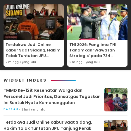
Terdakwa Judi Online
TNI 2026: Panglima TNI
Kabur Saat Sidang, Hakim
Tanamkan ‘Wawasan
Tolak Tuntutan JPU
Strategis’ pada 734
Tanjung Perak karena
Perwira Baru, Tekankan
2 minggu yang lalu
2 minggu yang lalu
Gagal Hadirkan Hartono
Netralitas dan Integritas
Mutlak
WIDGET INDEKS
TMMD Ke-129: Kesehatan Warga dan
Personel Jadi Prioritas, Dansatgas Tegaskan
Ini Bentuk Nyata Kemanunggalan
2 hari yang lalu
DAERAH
Terdakwa Judi Online Kabur Saat Sidang,
Hakim Tolak Tuntutan JPU Tanjung Perak