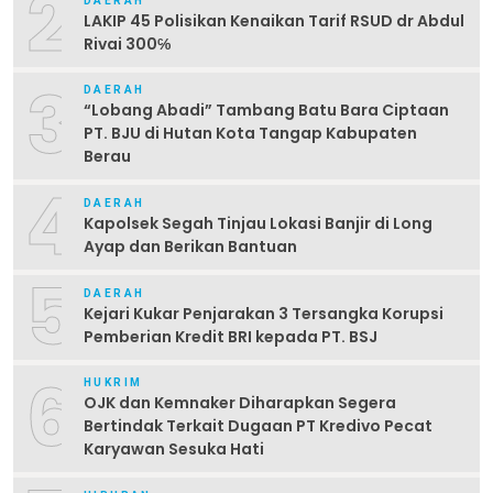
2
DAERAH
LAKIP 45 Polisikan Kenaikan Tarif RSUD dr Abdul
Rivai 300℅
3
DAERAH
“Lobang Abadi” Tambang Batu Bara Ciptaan
PT. BJU di Hutan Kota Tangap Kabupaten
Berau
4
DAERAH
Kapolsek Segah Tinjau Lokasi Banjir di Long
Ayap dan Berikan Bantuan
5
DAERAH
Kejari Kukar Penjarakan 3 Tersangka Korupsi
Pemberian Kredit BRI kepada PT. BSJ
6
HUKRIM
OJK dan Kemnaker Diharapkan Segera
Bertindak Terkait Dugaan PT Kredivo Pecat
Karyawan Sesuka Hati