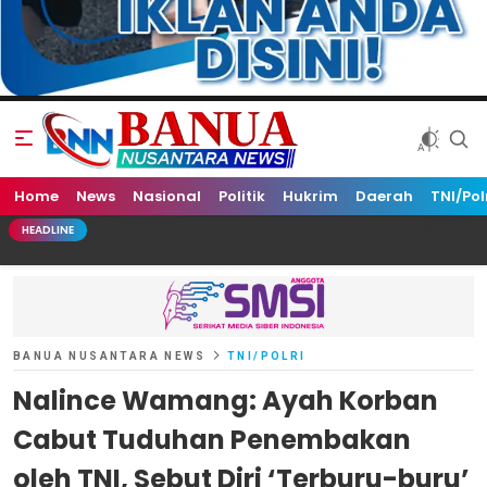
Home
Banua Nusantara News
News
Nasional
Politik
Hukrim
Daerah
TNI/Pol
HEADLINE
BANUA NUSANTARA NEWS
TNI/POLRI
Nalince Wamang: Ayah Korban
Cabut Tuduhan Penembakan
oleh TNI, Sebut Diri ‘Terburu-buru’