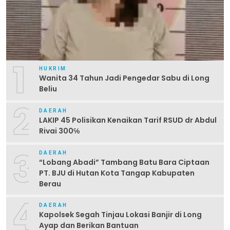
1
HUKRIM
Wanita 34 Tahun Jadi Pengedar Sabu di Long
Beliu
2
DAERAH
LAKIP 45 Polisikan Kenaikan Tarif RSUD dr Abdul
Rivai 300℅
3
DAERAH
“Lobang Abadi” Tambang Batu Bara Ciptaan
PT. BJU di Hutan Kota Tangap Kabupaten
Berau
4
DAERAH
Kapolsek Segah Tinjau Lokasi Banjir di Long
Ayap dan Berikan Bantuan