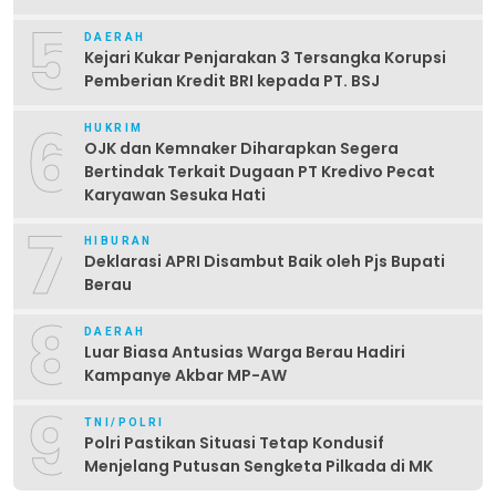
5
DAERAH
Kejari Kukar Penjarakan 3 Tersangka Korupsi
Pemberian Kredit BRI kepada PT. BSJ
6
HUKRIM
OJK dan Kemnaker Diharapkan Segera
Bertindak Terkait Dugaan PT Kredivo Pecat
Karyawan Sesuka Hati
7
HIBURAN
Deklarasi APRI Disambut Baik oleh Pjs Bupati
Berau
8
DAERAH
Luar Biasa Antusias Warga Berau Hadiri
Kampanye Akbar MP-AW
9
TNI/POLRI
Polri Pastikan Situasi Tetap Kondusif
Menjelang Putusan Sengketa Pilkada di MK