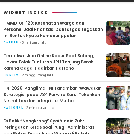
Mutlak
WIDGET INDEKS
TMMD Ke-129: Kesehatan Warga dan
Personel Jadi Prioritas, Dansatgas Tegaskan
Ini Bentuk Nyata Kemanunggalan
3 hari yang lalu
DAERAH
Terdakwa Judi Online Kabur Saat Sidang,
Hakim Tolak Tuntutan JPU Tanjung Perak
karena Gagal Hadirkan Hartono
2 minggu yang lalu
HUKRIM
TNI 2026: Panglima TNI Tanamkan ‘Wawasan
Strategis’ pada 734 Perwira Baru, Tekankan
Netralitas dan Integritas Mutlak
2 minggu yang lalu
NASIONAL
Di Balik “Nongkrong” Syaifuddin Zuhri:
Peringatan Keras soal Pungli Administrasi
dan Batas Tegas Iuran Warga di Pakal-