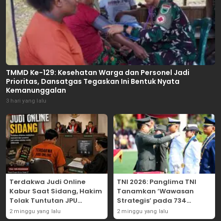
TMMD Ke-129: Kesehatan Warga dan Personel Jadi
Prioritas, Dansatgas Tegaskan Ini Bentuk Nyata
Kemanunggalan
3 hari yang lalu
Terdakwa Judi Online
TNI 2026: Panglima TNI
Kabur Saat Sidang, Hakim
Tanamkan ‘Wawasan
Tolak Tuntutan JPU
Strategis’ pada 734
Tanjung Perak karena
Perwira Baru, Tekankan
2 minggu yang lalu
2 minggu yang lalu
Gagal Hadirkan Hartono
Netralitas dan Integritas