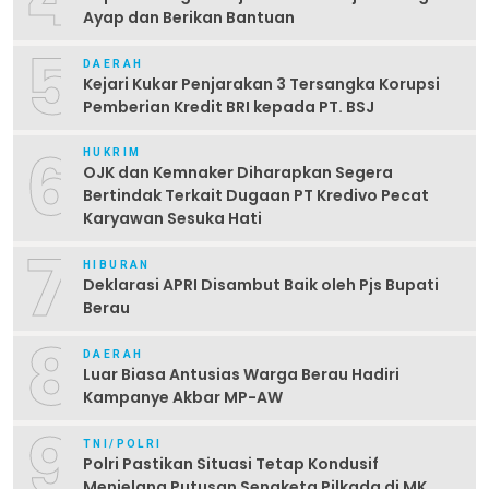
Ayap dan Berikan Bantuan
5
DAERAH
Kejari Kukar Penjarakan 3 Tersangka Korupsi
Pemberian Kredit BRI kepada PT. BSJ
6
HUKRIM
OJK dan Kemnaker Diharapkan Segera
Bertindak Terkait Dugaan PT Kredivo Pecat
Karyawan Sesuka Hati
7
HIBURAN
Deklarasi APRI Disambut Baik oleh Pjs Bupati
Berau
8
DAERAH
Luar Biasa Antusias Warga Berau Hadiri
Kampanye Akbar MP-AW
9
TNI/POLRI
Polri Pastikan Situasi Tetap Kondusif
Menjelang Putusan Sengketa Pilkada di MK