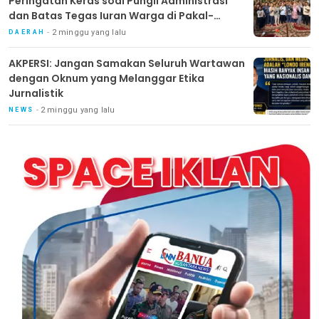
Peringatan Keras soal Pungli Administrasi
dan Batas Tegas Iuran Warga di Pakal-
Benowo
2 minggu yang lalu
DAERAH
AKPERSI: Jangan Samakan Seluruh Wartawan
dengan Oknum yang Melanggar Etika
Jurnalistik
2 minggu yang lalu
NEWS