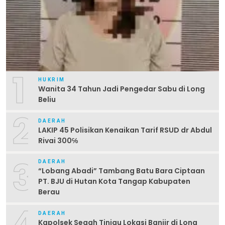
1
HUKRIM
Wanita 34 Tahun Jadi Pengedar Sabu di Long
Beliu
2
DAERAH
LAKIP 45 Polisikan Kenaikan Tarif RSUD dr Abdul
Rivai 300℅
3
DAERAH
“Lobang Abadi” Tambang Batu Bara Ciptaan
PT. BJU di Hutan Kota Tangap Kabupaten
Berau
4
DAERAH
Kapolsek Segah Tinjau Lokasi Banjir di Long