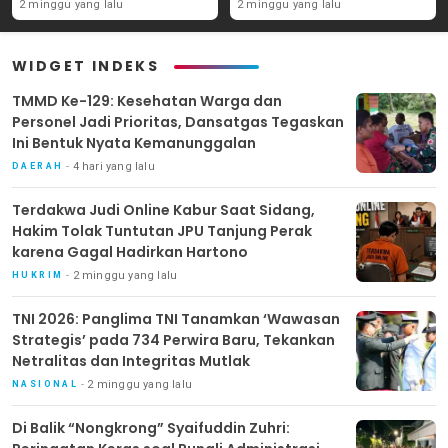
Tanjung Perak karena
Perwira Baru, Tekankan
2 minggu yang lalu
2 minggu yang lalu
Gagal Hadirkan Hartono
Netralitas dan Integritas
Mutlak
WIDGET INDEKS
TMMD Ke-129: Kesehatan Warga dan
Personel Jadi Prioritas, Dansatgas Tegaskan
Ini Bentuk Nyata Kemanunggalan
4 hari yang lalu
DAERAH
Terdakwa Judi Online Kabur Saat Sidang,
Hakim Tolak Tuntutan JPU Tanjung Perak
karena Gagal Hadirkan Hartono
2 minggu yang lalu
HUKRIM
TNI 2026: Panglima TNI Tanamkan ‘Wawasan
Strategis’ pada 734 Perwira Baru, Tekankan
Netralitas dan Integritas Mutlak
2 minggu yang lalu
NASIONAL
Di Balik “Nongkrong” Syaifuddin Zuhri: