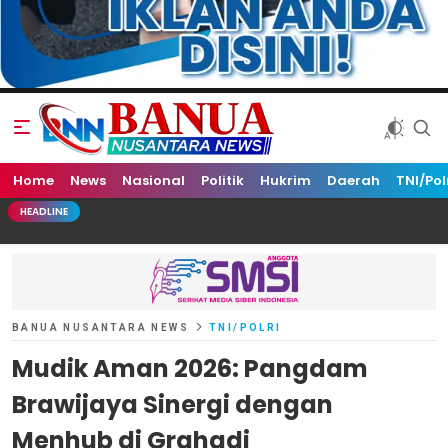
Home
Banua Nusantara News
News
Nasional
Politik
Hukrim
Daerah
TNI/Pol
HEADLINE
BANUA NUSANTARA NEWS
TNI/POLRI
Mudik Aman 2026: Pangdam
Brawijaya Sinergi dengan
Menhub di Grahadi