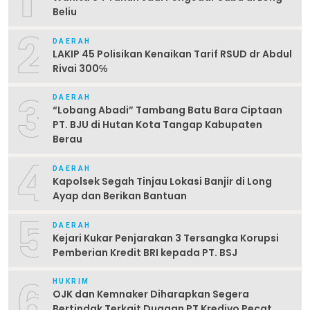
Beliu
2
DAERAH
LAKIP 45 Polisikan Kenaikan Tarif RSUD dr Abdul
Rivai 300℅
3
DAERAH
“Lobang Abadi” Tambang Batu Bara Ciptaan
PT. BJU di Hutan Kota Tangap Kabupaten
Berau
4
DAERAH
Kapolsek Segah Tinjau Lokasi Banjir di Long
Ayap dan Berikan Bantuan
5
DAERAH
Kejari Kukar Penjarakan 3 Tersangka Korupsi
Pemberian Kredit BRI kepada PT. BSJ
6
HUKRIM
OJK dan Kemnaker Diharapkan Segera
Bertindak Terkait Dugaan PT Kredivo Pecat