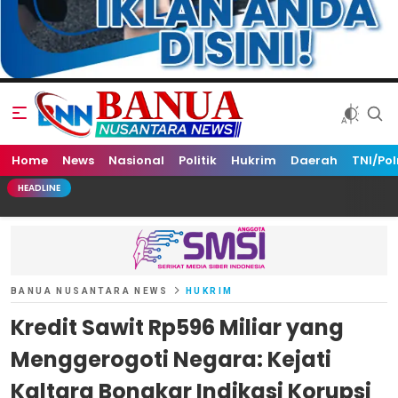
Home
Banua Nusantara News
News
Nasional
Politik
Hukrim
Daerah
TNI/Pol
HEADLINE
BANUA NUSANTARA NEWS
HUKRIM
Kredit Sawit Rp596 Miliar yang
Menggerogoti Negara: Kejati
Kaltara Bongkar Indikasi Korupsi