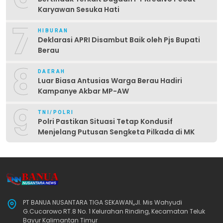
Karyawan Sesuka Hati
7
HIBURAN
Deklarasi APRI Disambut Baik oleh Pjs Bupati
Berau
8
DAERAH
Luar Biasa Antusias Warga Berau Hadiri
Kampanye Akbar MP-AW
9
TNI/POLRI
Polri Pastikan Situasi Tetap Kondusif
Menjelang Putusan Sengketa Pilkada di MK
PT BANUA NUSANTARA TIGA SEKAWAN,,Jl. Mis Wahyudi
G.Cucarowo RT.8 No. 1 Kelurahan Rinding, Kecamatan Teluk
Bayur Kalimantan Timur