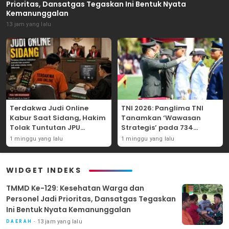
Prioritas, Dansatgas Tegaskan Ini Bentuk Nyata
Kemanunggalan
13 jam yang lalu
Terdakwa Judi Online
TNI 2026: Panglima TNI
Kabur Saat Sidang, Hakim
Tanamkan ‘Wawasan
Tolak Tuntutan JPU
Strategis’ pada 734
Tanjung Perak karena
Perwira Baru, Tekankan
1 minggu yang lalu
1 minggu yang lalu
Gagal Hadirkan Hartono
Netralitas dan Integritas
Mutlak
WIDGET INDEKS
TMMD Ke-129: Kesehatan Warga dan
Personel Jadi Prioritas, Dansatgas Tegaskan
Ini Bentuk Nyata Kemanunggalan
13 jam yang lalu
DAERAH