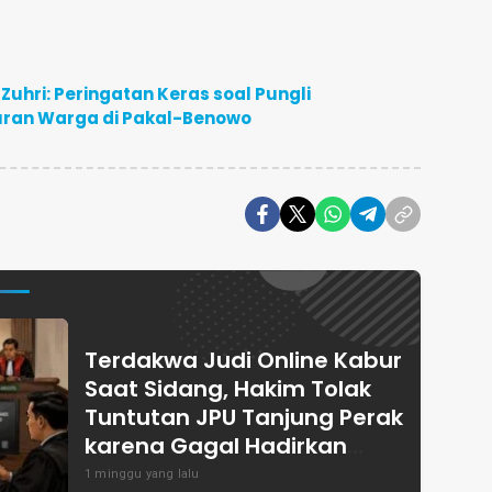
Zuhri: Peringatan Keras soal Pungli
Iuran Warga di Pakal-Benowo
Terdakwa Judi Online Kabur
Saat Sidang, Hakim Tolak
Tuntutan JPU Tanjung Perak
karena Gagal Hadirkan
Hartono
1 minggu yang lalu