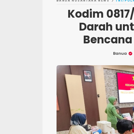
BANUA NUSANTARA NEWS
TNI/POL
Kodim 0817/
Darah un
Bencana
Banua