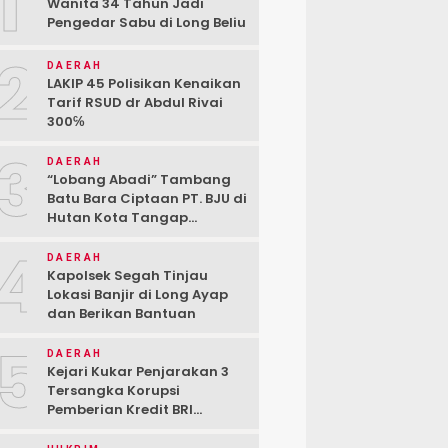
1
Wanita 34 Tahun Jadi
Pengedar Sabu di Long Beliu
2
DAERAH
LAKIP 45 Polisikan Kenaikan
Tarif RSUD dr Abdul Rivai
300℅
3
DAERAH
“Lobang Abadi” Tambang
Batu Bara Ciptaan PT. BJU di
Hutan Kota Tangap
Kabupaten Berau
4
DAERAH
Kapolsek Segah Tinjau
Lokasi Banjir di Long Ayap
dan Berikan Bantuan
5
DAERAH
Kejari Kukar Penjarakan 3
Tersangka Korupsi
Pemberian Kredit BRI
kepada PT. BSJ