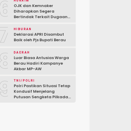
6
HUKRIM
OJK dan Kemnaker
Diharapkan Segera
Bertindak Terkait Dugaan
PT Kredivo Pecat Karyawan
7
Sesuka Hati
HIBURAN
Deklarasi APRI Disambut
Baik oleh Pjs Bupati Berau
8
DAERAH
Luar Biasa Antusias Warga
Berau Hadiri Kampanye
Akbar MP-AW
9
TNI/POLRI
Polri Pastikan Situasi Tetap
Kondusif Menjelang
Putusan Sengketa Pilkada
di MK