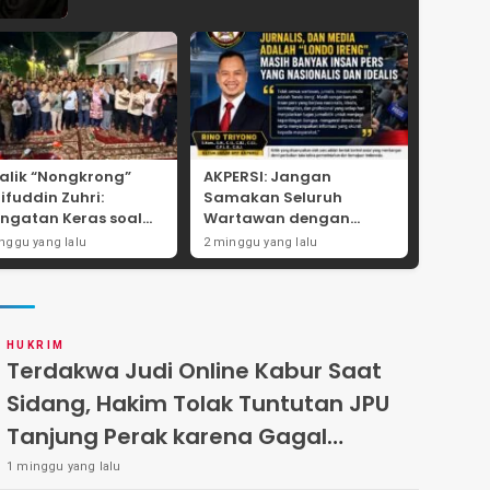
Balik “Nongkrong”
AKPERSI: Jangan
ifuddin Zuhri:
Samakan Seluruh
ingatan Keras soal
Wartawan dengan
gli Administrasi dan
Oknum yang Melanggar
nggu yang lalu
2 minggu yang lalu
as Tegas Iuran
Etika Jurnalistik
ga di Pakal-Benowo
HUKRIM
Terdakwa Judi Online Kabur Saat
Sidang, Hakim Tolak Tuntutan JPU
Tanjung Perak karena Gagal
Hadirkan Hartono
1 minggu yang lalu