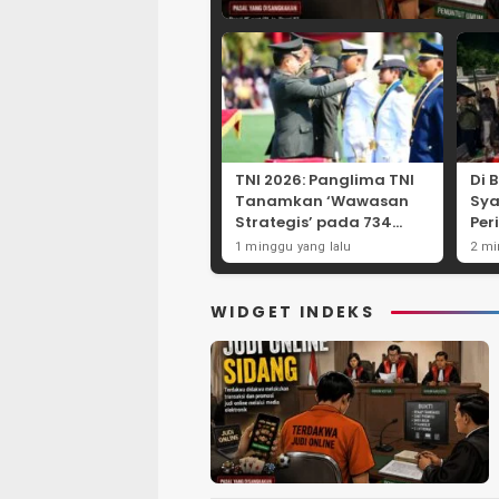
TNI 2026: Panglima TNI
Di 
Tanamkan ‘Wawasan
Sya
Strategis’ pada 734
Per
Perwira Baru, Tekankan
Pun
1 minggu yang lalu
2 mi
Netralitas dan
Bat
Integritas Mutlak
War
WIDGET INDEKS