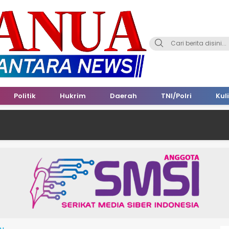
Politik
Hukrim
Daerah
TNI/Polri
Kul