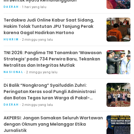
Ini Bentuk Nyata Kemanunggalan
1 hari yang lalu
DAERAH
Terdakwa Judi Online Kabur Saat Sidang,
Hakim Tolak Tuntutan JPU Tanjung Perak
karena Gagal Hadirkan Hartono
2 minggu yang lalu
HUKRIM
TNI 2026: Panglima TNI Tanamkan ‘Wawasan
Strategis’ pada 734 Perwira Baru, Tekankan
Netralitas dan Integritas Mutlak
2 minggu yang lalu
NASIONAL
Di Balik “Nongkrong” Syaifuddin Zuhri:
Peringatan Keras soal Pungli Administrasi
dan Batas Tegas Iuran Warga di Pakal-
Benowo
2 minggu yang lalu
DAERAH
AKPERSI: Jangan Samakan Seluruh Wartawan
dengan Oknum yang Melanggar Etika
Jurnalistik