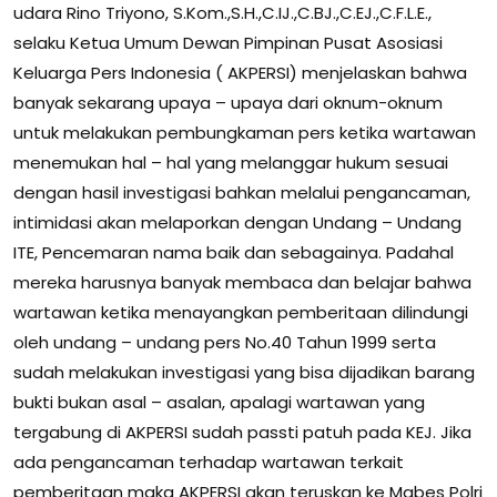
udara Rino Triyono, S.Kom.,S.H.,C.IJ.,C.BJ.,C.EJ.,C.F.L.E.,
selaku Ketua Umum Dewan Pimpinan Pusat Asosiasi
Keluarga Pers Indonesia ( AKPERSI) menjelaskan bahwa
banyak sekarang upaya – upaya dari oknum-oknum
untuk melakukan pembungkaman pers ketika wartawan
menemukan hal – hal yang melanggar hukum sesuai
dengan hasil investigasi bahkan melalui pengancaman,
intimidasi akan melaporkan dengan Undang – Undang
ITE, Pencemaran nama baik dan sebagainya. Padahal
mereka harusnya banyak membaca dan belajar bahwa
wartawan ketika menayangkan pemberitaan dilindungi
oleh undang – undang pers No.40 Tahun 1999 serta
sudah melakukan investigasi yang bisa dijadikan barang
bukti bukan asal – asalan, apalagi wartawan yang
tergabung di AKPERSI sudah passti patuh pada KEJ. Jika
ada pengancaman terhadap wartawan terkait
pemberitaan maka AKPERSI akan teruskan ke Mabes Polri