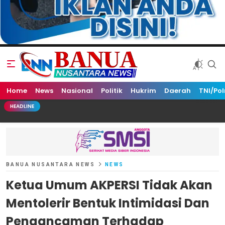
Home
Banua Nusantara News
News
Nasional
Politik
Hukrim
Daerah
TNI/Pol
HEADLINE
BANUA NUSANTARA NEWS
NEWS
Ketua Umum AKPERSI Tidak Akan
Mentolerir Bentuk Intimidasi Dan
Pengancaman Terhadap