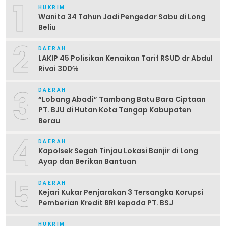
1
HUKRIM
Wanita 34 Tahun Jadi Pengedar Sabu di Long
Beliu
2
DAERAH
LAKIP 45 Polisikan Kenaikan Tarif RSUD dr Abdul
Rivai 300℅
3
DAERAH
“Lobang Abadi” Tambang Batu Bara Ciptaan
PT. BJU di Hutan Kota Tangap Kabupaten
Berau
4
DAERAH
Kapolsek Segah Tinjau Lokasi Banjir di Long
Ayap dan Berikan Bantuan
5
DAERAH
Kejari Kukar Penjarakan 3 Tersangka Korupsi
Pemberian Kredit BRI kepada PT. BSJ
HUKRIM