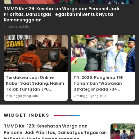
TMMD Ke-129: Kesehatan Warga dan Personel Jadi
Prioritas, Dansatgas Tegaskan Ini Bentuk Nyata
Kemanunggalan
1 hari yang lalu
Terdakwa Judi Online
TNI 2026: Panglima TNI
Kabur Saat Sidang, Hakim
Tanamkan ‘Wawasan
Tolak Tuntutan JPU
Strategis’ pada 734
Tanjung Perak karena
Perwira Baru, Tekankan
2 minggu yang lalu
2 minggu yang lalu
Gagal Hadirkan Hartono
Netralitas dan Integritas
Mutlak
WIDGET INDEKS
TMMD Ke-129: Kesehatan Warga dan
Personel Jadi Prioritas, Dansatgas Tegaskan