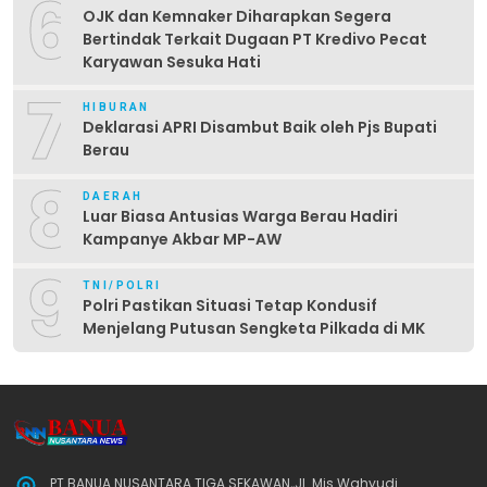
6
OJK dan Kemnaker Diharapkan Segera
Bertindak Terkait Dugaan PT Kredivo Pecat
Karyawan Sesuka Hati
7
HIBURAN
Deklarasi APRI Disambut Baik oleh Pjs Bupati
Berau
8
DAERAH
Luar Biasa Antusias Warga Berau Hadiri
Kampanye Akbar MP-AW
9
TNI/POLRI
Polri Pastikan Situasi Tetap Kondusif
Menjelang Putusan Sengketa Pilkada di MK
PT BANUA NUSANTARA TIGA SEKAWAN,,Jl. Mis Wahyudi