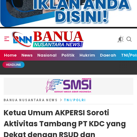
Home
Banua Nusantara News
News
Nasional
Politik
Hukrim
Daerah
TNI/Pol
HEADLINE
BANUA NUSANTARA NEWS
TNI/POLRI
Ketua Umum AKPERSI Soroti
Aktivitas Tambang PT KDC yang
Dekat dengan RSUD dan