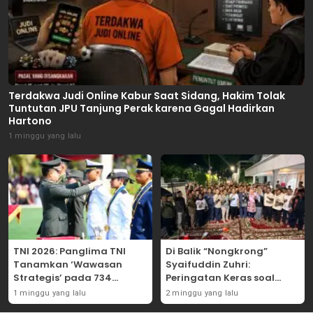
Terdakwa Judi Online Kabur Saat Sidang, Hakim Tolak
Tuntutan JPU Tanjung Perak karena Gagal Hadirkan
Hartono
1 minggu yang lalu
TNI 2026: Panglima TNI
Di Balik “Nongkrong”
Tanamkan ‘Wawasan
Syaifuddin Zuhri:
Strategis’ pada 734
Peringatan Keras soal
Perwira Baru, Tekankan
Pungli Administrasi dan
1 minggu yang lalu
2 minggu yang lalu
Netralitas dan Integritas
Batas Tegas Iuran Warga