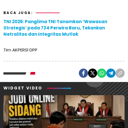
BACA JUGA:
TNI 2026: Panglima TNI Tanamkan ‘Wawasan
Strategis’ pada 734 Perwira Baru, Tekankan
Netralitas dan Integritas Mutlak
Tim AKPERSl DPP
WIDGET VIDEO