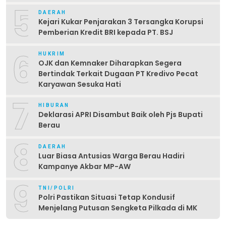
5
DAERAH
Kejari Kukar Penjarakan 3 Tersangka Korupsi
Pemberian Kredit BRI kepada PT. BSJ
6
HUKRIM
OJK dan Kemnaker Diharapkan Segera
Bertindak Terkait Dugaan PT Kredivo Pecat
Karyawan Sesuka Hati
7
HIBURAN
Deklarasi APRI Disambut Baik oleh Pjs Bupati
Berau
8
DAERAH
Luar Biasa Antusias Warga Berau Hadiri
Kampanye Akbar MP-AW
9
TNI/POLRI
Polri Pastikan Situasi Tetap Kondusif
Menjelang Putusan Sengketa Pilkada di MK