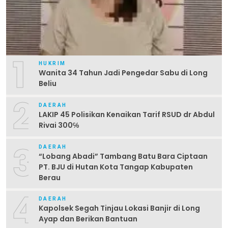
1
HUKRIM
Wanita 34 Tahun Jadi Pengedar Sabu di Long
Beliu
2
DAERAH
LAKIP 45 Polisikan Kenaikan Tarif RSUD dr Abdul
Rivai 300℅
3
DAERAH
“Lobang Abadi” Tambang Batu Bara Ciptaan
PT. BJU di Hutan Kota Tangap Kabupaten
Berau
4
DAERAH
Kapolsek Segah Tinjau Lokasi Banjir di Long
Ayap dan Berikan Bantuan