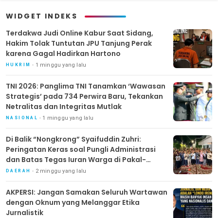
Mutlak
di Pakal-Benowo
WIDGET INDEKS
Terdakwa Judi Online Kabur Saat Sidang,
Hakim Tolak Tuntutan JPU Tanjung Perak
karena Gagal Hadirkan Hartono
1 minggu yang lalu
HUKRIM
TNI 2026: Panglima TNI Tanamkan ‘Wawasan
Strategis’ pada 734 Perwira Baru, Tekankan
Netralitas dan Integritas Mutlak
1 minggu yang lalu
NASIONAL
Di Balik “Nongkrong” Syaifuddin Zuhri:
Peringatan Keras soal Pungli Administrasi
dan Batas Tegas Iuran Warga di Pakal-
Benowo
2 minggu yang lalu
DAERAH
AKPERSI: Jangan Samakan Seluruh Wartawan
dengan Oknum yang Melanggar Etika
Jurnalistik