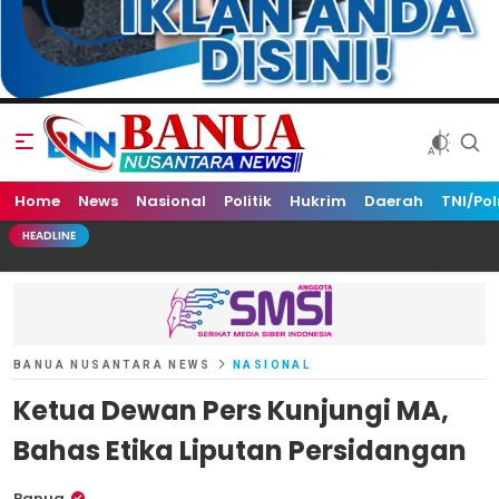
Home
Banua Nusantara News
News
Nasional
Politik
Hukrim
Daerah
TNI/Pol
HEADLINE
BANUA NUSANTARA NEWS
NASIONAL
Ketua Dewan Pers Kunjungi MA,
Bahas Etika Liputan Persidangan
Banua