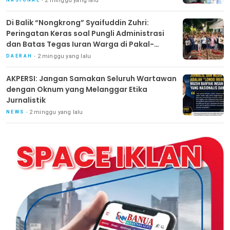
2 minggu yang lalu
NASIONAL
Di Balik “Nongkrong” Syaifuddin Zuhri:
Peringatan Keras soal Pungli Administrasi
dan Batas Tegas Iuran Warga di Pakal-
Benowo
2 minggu yang lalu
DAERAH
AKPERSI: Jangan Samakan Seluruh Wartawan
dengan Oknum yang Melanggar Etika
Jurnalistik
2 minggu yang lalu
NEWS