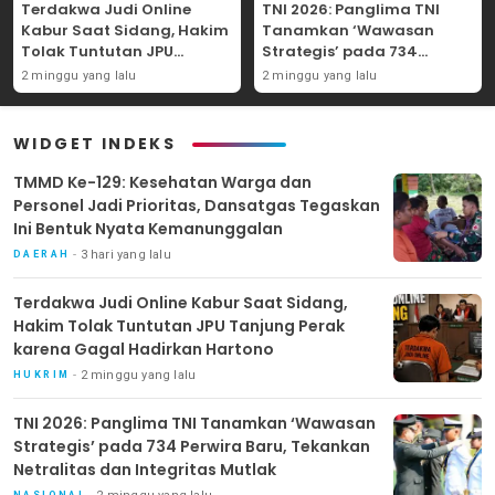
Terdakwa Judi Online
TNI 2026: Panglima TNI
Kabur Saat Sidang, Hakim
Tanamkan ‘Wawasan
Tolak Tuntutan JPU
Strategis’ pada 734
Tanjung Perak karena
Perwira Baru, Tekankan
2 minggu yang lalu
2 minggu yang lalu
Gagal Hadirkan Hartono
Netralitas dan Integritas
Mutlak
WIDGET INDEKS
TMMD Ke-129: Kesehatan Warga dan
Personel Jadi Prioritas, Dansatgas Tegaskan
Ini Bentuk Nyata Kemanunggalan
3 hari yang lalu
DAERAH
Terdakwa Judi Online Kabur Saat Sidang,
Hakim Tolak Tuntutan JPU Tanjung Perak
karena Gagal Hadirkan Hartono
2 minggu yang lalu
HUKRIM
TNI 2026: Panglima TNI Tanamkan ‘Wawasan
Strategis’ pada 734 Perwira Baru, Tekankan
Netralitas dan Integritas Mutlak