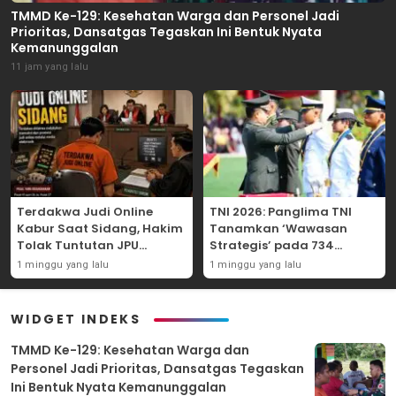
TMMD Ke-129: Kesehatan Warga dan Personel Jadi
Prioritas, Dansatgas Tegaskan Ini Bentuk Nyata
Kemanunggalan
11 jam yang lalu
Terdakwa Judi Online
TNI 2026: Panglima TNI
Kabur Saat Sidang, Hakim
Tanamkan ‘Wawasan
Tolak Tuntutan JPU
Strategis’ pada 734
Tanjung Perak karena
Perwira Baru, Tekankan
1 minggu yang lalu
1 minggu yang lalu
Gagal Hadirkan Hartono
Netralitas dan Integritas
Mutlak
WIDGET INDEKS
TMMD Ke-129: Kesehatan Warga dan
Personel Jadi Prioritas, Dansatgas Tegaskan
Ini Bentuk Nyata Kemanunggalan