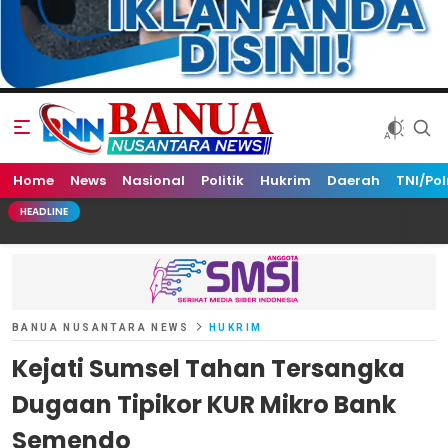
Home
Banua Nusantara News
News
Nasional
Politik
Hukrim
Daerah
TNI/Pol
HEADLINE
BANUA NUSANTARA NEWS
HUKRIM
Kejati Sumsel Tahan Tersangka
Dugaan Tipikor KUR Mikro Bank
Semendo