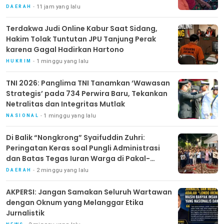
11 jam yang lalu
DAERAH
Terdakwa Judi Online Kabur Saat Sidang,
Hakim Tolak Tuntutan JPU Tanjung Perak
karena Gagal Hadirkan Hartono
1 minggu yang lalu
HUKRIM
TNI 2026: Panglima TNI Tanamkan ‘Wawasan
Strategis’ pada 734 Perwira Baru, Tekankan
Netralitas dan Integritas Mutlak
1 minggu yang lalu
NASIONAL
Di Balik “Nongkrong” Syaifuddin Zuhri:
Peringatan Keras soal Pungli Administrasi
dan Batas Tegas Iuran Warga di Pakal-
Benowo
2 minggu yang lalu
DAERAH
AKPERSI: Jangan Samakan Seluruh Wartawan
dengan Oknum yang Melanggar Etika
Jurnalistik