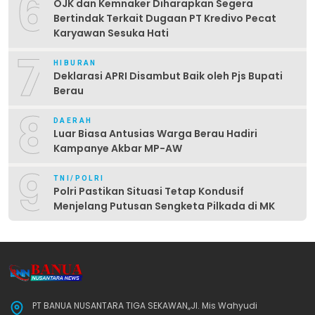
6
OJK dan Kemnaker Diharapkan Segera
Bertindak Terkait Dugaan PT Kredivo Pecat
Karyawan Sesuka Hati
7
HIBURAN
Deklarasi APRI Disambut Baik oleh Pjs Bupati
Berau
8
DAERAH
Luar Biasa Antusias Warga Berau Hadiri
Kampanye Akbar MP-AW
9
TNI/POLRI
Polri Pastikan Situasi Tetap Kondusif
Menjelang Putusan Sengketa Pilkada di MK
PT BANUA NUSANTARA TIGA SEKAWAN,,Jl. Mis Wahyudi