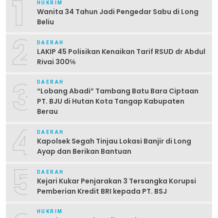
1
HUKRIM
Wanita 34 Tahun Jadi Pengedar Sabu di Long
Beliu
2
DAERAH
LAKIP 45 Polisikan Kenaikan Tarif RSUD dr Abdul
Rivai 300℅
3
DAERAH
“Lobang Abadi” Tambang Batu Bara Ciptaan
PT. BJU di Hutan Kota Tangap Kabupaten
Berau
4
DAERAH
Kapolsek Segah Tinjau Lokasi Banjir di Long
Ayap dan Berikan Bantuan
5
DAERAH
Kejari Kukar Penjarakan 3 Tersangka Korupsi
Pemberian Kredit BRI kepada PT. BSJ
HUKRIM