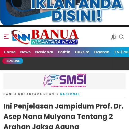
Home
Banua Nusantara News
News
Nasional
Politik
Hukrim
Daerah
TNI/Pol
HEADLINE
BANUA NUSANTARA NEWS
NASIONAL
Ini Penjelasan Jampidum Prof. Dr.
Asep Nana Mulyana Tentang 2
Arahan Jaksa Agung