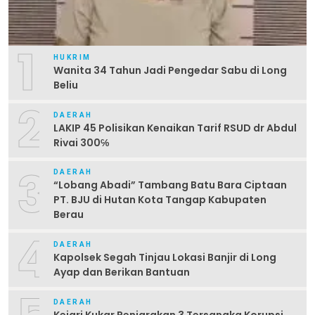
1
HUKRIM
Wanita 34 Tahun Jadi Pengedar Sabu di Long
Beliu
2
DAERAH
LAKIP 45 Polisikan Kenaikan Tarif RSUD dr Abdul
Rivai 300℅
3
DAERAH
“Lobang Abadi” Tambang Batu Bara Ciptaan
PT. BJU di Hutan Kota Tangap Kabupaten
Berau
4
DAERAH
Kapolsek Segah Tinjau Lokasi Banjir di Long
Ayap dan Berikan Bantuan
DAERAH
Kejari Kukar Penjarakan 3 Tersangka Korupsi