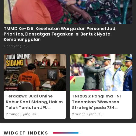
TMMD Ke-129: Kesehatan Warga dan Personel Jadi
Prioritas, Dansatgas Tegaskan Ini Bentuk Nyata
Kemanunggalan
1 hari yang lalu
Terdakwa Judi Online
TNI 2026: Panglima TNI
Kabur Saat Sidang, Hakim
Tanamkan ‘Wawasan
Tolak Tuntutan JPU
Strategis’ pada 734
Tanjung Perak karena
Perwira Baru, Tekankan
2 minggu yang lalu
2 minggu yang lalu
Gagal Hadirkan Hartono
Netralitas dan Integritas
Mutlak
WIDGET INDEKS