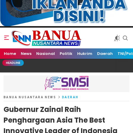
Home
Banua Nusantara News
News
Nasional
Politik
Hukrim
Daerah
TNI/Pol
HEADLINE
BANUA NUSANTARA NEWS
DAERAH
Gubernur Zainal Raih
Penghargaan Asia The Best
Innovative Leader of Indonesia