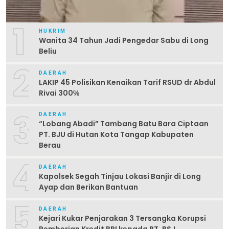
1
HUKRIM
Wanita 34 Tahun Jadi Pengedar Sabu di Long
Beliu
2
DAERAH
LAKIP 45 Polisikan Kenaikan Tarif RSUD dr Abdul
Rivai 300℅
3
DAERAH
“Lobang Abadi” Tambang Batu Bara Ciptaan
PT. BJU di Hutan Kota Tangap Kabupaten
Berau
4
DAERAH
Kapolsek Segah Tinjau Lokasi Banjir di Long
Ayap dan Berikan Bantuan
5
DAERAH
Kejari Kukar Penjarakan 3 Tersangka Korupsi
Pemberian Kredit BRI kepada PT. BSJ