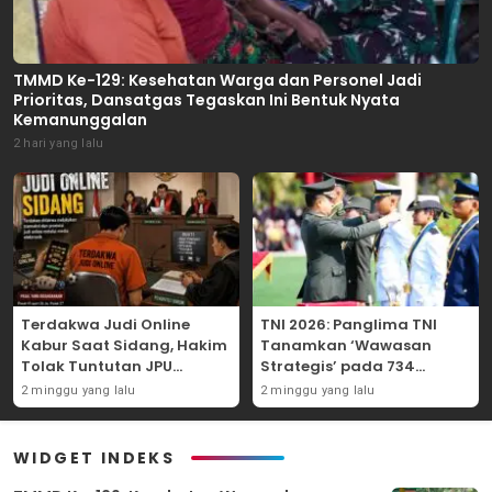
TMMD Ke-129: Kesehatan Warga dan Personel Jadi
Prioritas, Dansatgas Tegaskan Ini Bentuk Nyata
Kemanunggalan
2 hari yang lalu
Terdakwa Judi Online
TNI 2026: Panglima TNI
Kabur Saat Sidang, Hakim
Tanamkan ‘Wawasan
Tolak Tuntutan JPU
Strategis’ pada 734
Tanjung Perak karena
Perwira Baru, Tekankan
2 minggu yang lalu
2 minggu yang lalu
Gagal Hadirkan Hartono
Netralitas dan Integritas
Mutlak
WIDGET INDEKS