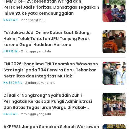
TMMD Ke-129: Kesehatan Warga dan
Personel Jadi Prioritas, Dansatgas Tegaskan
Ini Bentuk Nyata Kemanunggalan
2 hari yang lalu
DAERAH
Terdakwa Judi Online Kabur Saat Sidang,
Hakim Tolak Tuntutan JPU Tanjung Perak
karena Gagal Hadirkan Hartono
2 minggu yang lalu
HUKRIM
TNI 2026: Panglima TNI Tanamkan ‘Wawasan
Strategis’ pada 734 Perwira Baru, Tekankan
Netralitas dan Integritas Mutlak
2 minggu yang lalu
NASIONAL
Di Balik “Nongkrong” Syaifuddin Zuhri:
Peringatan Keras soal Pungli Administrasi
dan Batas Tegas Iuran Warga di Pakal-
Benowo
2 minggu yang lalu
DAERAH
AKPERSI: Jangan Samakan Seluruh Wartawan