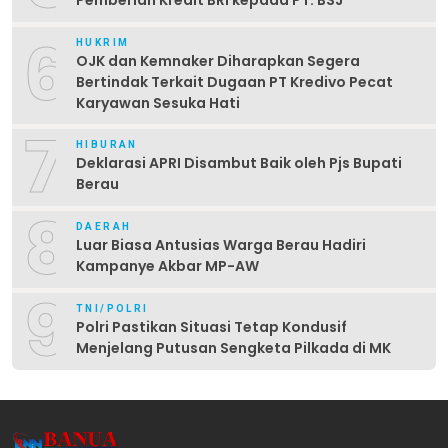
Pemberian Kredit BRI kepada PT. BSJ
6
HUKRIM
OJK dan Kemnaker Diharapkan Segera
Bertindak Terkait Dugaan PT Kredivo Pecat
Karyawan Sesuka Hati
7
HIBURAN
Deklarasi APRI Disambut Baik oleh Pjs Bupati
Berau
8
DAERAH
Luar Biasa Antusias Warga Berau Hadiri
Kampanye Akbar MP-AW
9
TNI/POLRI
Polri Pastikan Situasi Tetap Kondusif
Menjelang Putusan Sengketa Pilkada di MK