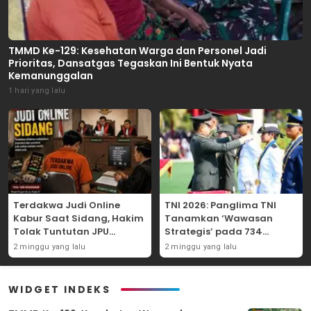
TMMD Ke-129: Kesehatan Warga dan Personel Jadi
Prioritas, Dansatgas Tegaskan Ini Bentuk Nyata
Kemanunggalan
1 hari yang lalu
Terdakwa Judi Online
TNI 2026: Panglima TNI
Kabur Saat Sidang, Hakim
Tanamkan ‘Wawasan
Tolak Tuntutan JPU
Strategis’ pada 734
Tanjung Perak karena
Perwira Baru, Tekankan
2 minggu yang lalu
2 minggu yang lalu
Gagal Hadirkan Hartono
Netralitas dan Integritas
Mutlak
WIDGET INDEKS