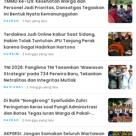
TMMD Ke-129: Kesehatan Warga dan
Personel Jadi Prioritas, Dansatgas Tegaskan
Ini Bentuk Nyata Kemanunggalan
1 hari yang lalu
DAERAH
Terdakwa Judi Online Kabur Saat Sidang,
Hakim Tolak Tuntutan JPU Tanjung Perak
karena Gagal Hadirkan Hartono
2 minggu yang lalu
HUKRIM
TNI 2026: Panglima TNI Tanamkan ‘Wawasan
Strategis’ pada 734 Perwira Baru, Tekankan
Netralitas dan Integritas Mutlak
2 minggu yang lalu
NASIONAL
Di Balik “Nongkrong” Syaifuddin Zuhri:
Peringatan Keras soal Pungli Administrasi
dan Batas Tegas Iuran Warga di Pakal-
Benowo
2 minggu yang lalu
DAERAH
AKPERSI: Jangan Samakan Seluruh Wartawan