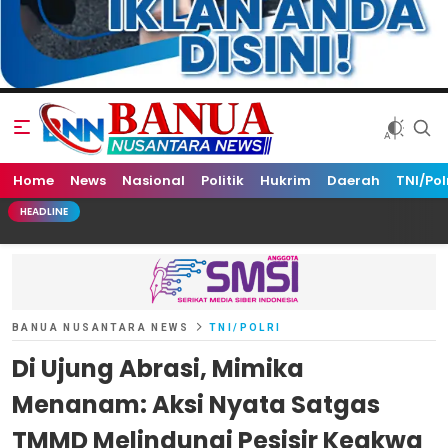
Home
Banua Nusantara News
News
Nasional
Politik
Hukrim
Daerah
TNI/Pol
HEADLINE
BANUA NUSANTARA NEWS
TNI/POLRI
Di Ujung Abrasi, Mimika
Menanam: Aksi Nyata Satgas
TMMD Melindungi Pesisir Keakwa