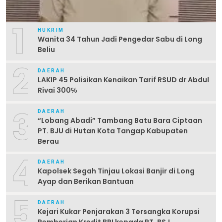
1
HUKRIM
Wanita 34 Tahun Jadi Pengedar Sabu di Long
Beliu
2
DAERAH
LAKIP 45 Polisikan Kenaikan Tarif RSUD dr Abdul
Rivai 300℅
3
DAERAH
“Lobang Abadi” Tambang Batu Bara Ciptaan
PT. BJU di Hutan Kota Tangap Kabupaten
Berau
4
DAERAH
Kapolsek Segah Tinjau Lokasi Banjir di Long
Ayap dan Berikan Bantuan
5
DAERAH
Kejari Kukar Penjarakan 3 Tersangka Korupsi