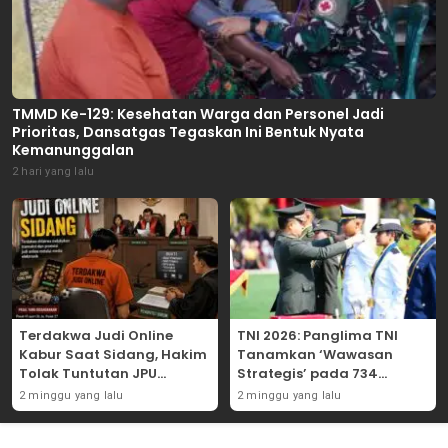
TMMD Ke-129: Kesehatan Warga dan Personel Jadi
Prioritas, Dansatgas Tegaskan Ini Bentuk Nyata
Kemanunggalan
2 hari yang lalu
Terdakwa Judi Online
TNI 2026: Panglima TNI
Kabur Saat Sidang, Hakim
Tanamkan ‘Wawasan
Tolak Tuntutan JPU
Strategis’ pada 734
Tanjung Perak karena
Perwira Baru, Tekankan
2 minggu yang lalu
2 minggu yang lalu
Gagal Hadirkan Hartono
Netralitas dan Integritas
Mutlak