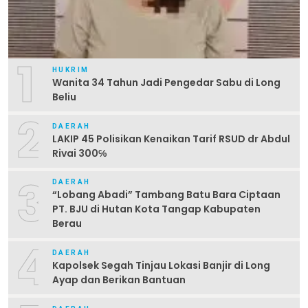
1
HUKRIM
Wanita 34 Tahun Jadi Pengedar Sabu di Long
Beliu
2
DAERAH
LAKIP 45 Polisikan Kenaikan Tarif RSUD dr Abdul
Rivai 300℅
3
DAERAH
“Lobang Abadi” Tambang Batu Bara Ciptaan
PT. BJU di Hutan Kota Tangap Kabupaten
Berau
4
DAERAH
Kapolsek Segah Tinjau Lokasi Banjir di Long
Ayap dan Berikan Bantuan