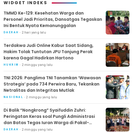
WIDGET INDEKS
TMMD Ke-129: Kesehatan Warga dan
Personel Jadi Prioritas, Dansatgas Tegaskan
Ini Bentuk Nyata Kemanunggalan
2 hari yang lalu
DAERAH
Terdakwa Judi Online Kabur Saat Sidang,
Hakim Tolak Tuntutan JPU Tanjung Perak
karena Gagal Hadirkan Hartono
2 minggu yang lalu
HUKRIM
TNI 2026: Panglima TNI Tanamkan ‘Wawasan
Strategis’ pada 734 Perwira Baru, Tekankan
Netralitas dan Integritas Mutlak
2 minggu yang lalu
NASIONAL
Di Balik “Nongkrong” Syaifuddin Zuhri:
Peringatan Keras soal Pungli Administrasi
dan Batas Tegas Iuran Warga di Pakal-
Benowo
2 minggu yang lalu
DAERAH