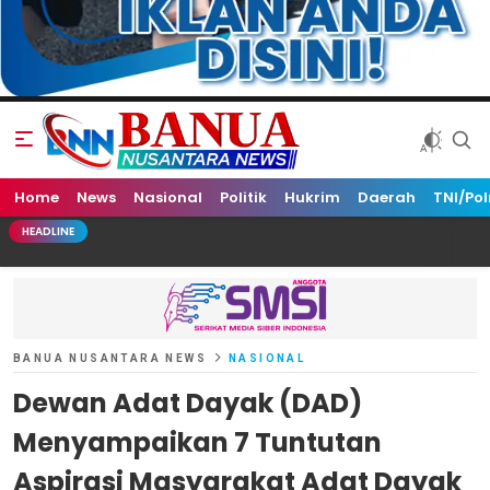
Home
Banua Nusantara News
News
Nasional
Politik
Hukrim
Daerah
TNI/Pol
HEADLINE
BANUA NUSANTARA NEWS
NASIONAL
Dewan Adat Dayak (DAD)
Menyampaikan 7 Tuntutan
Aspirasi Masyarakat Adat Dayak