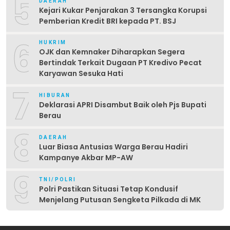
5
DAERAH
Kejari Kukar Penjarakan 3 Tersangka Korupsi
Pemberian Kredit BRI kepada PT. BSJ
6
HUKRIM
OJK dan Kemnaker Diharapkan Segera
Bertindak Terkait Dugaan PT Kredivo Pecat
Karyawan Sesuka Hati
7
HIBURAN
Deklarasi APRI Disambut Baik oleh Pjs Bupati
Berau
8
DAERAH
Luar Biasa Antusias Warga Berau Hadiri
Kampanye Akbar MP-AW
9
TNI/POLRI
Polri Pastikan Situasi Tetap Kondusif
Menjelang Putusan Sengketa Pilkada di MK