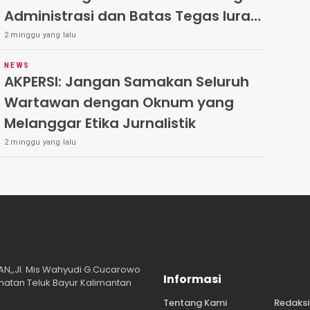
Administrasi dan Batas Tegas Iuran
Warga di Pakal-Benowo
2 minggu yang lalu
NEWS
AKPERSI: Jangan Samakan Seluruh
Wartawan dengan Oknum yang
Melanggar Etika Jurnalistik
2 minggu yang lalu
,,Jl. Mis Wahyudi G.Cucarowo
Informasi
amatan Teluk Bayur Kalimantan
Tentang Kami
Redaksi