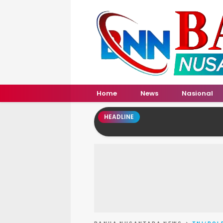
Banua Nusantara News
Home
News
Nasional
HEADLINE