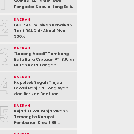
1
Wanita 34 Tahun Jadi
Pengedar Sabu di Long Beliu
2
DAERAH
LAKIP 45 Polisikan Kenaikan
Tarif RSUD dr Abdul Rivai
300℅
3
DAERAH
“Lobang Abadi” Tambang
Batu Bara Ciptaan PT. BJU di
Hutan Kota Tangap
Kabupaten Berau
4
DAERAH
Kapolsek Segah Tinjau
Lokasi Banjir di Long Ayap
dan Berikan Bantuan
5
DAERAH
Kejari Kukar Penjarakan 3
Tersangka Korupsi
Pemberian Kredit BRI
kepada PT. BSJ