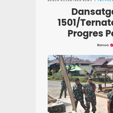
BANUA NUSANTARA NEWS
TNI/POL
Dansatg
1501/Ternat
Progres 
Banua