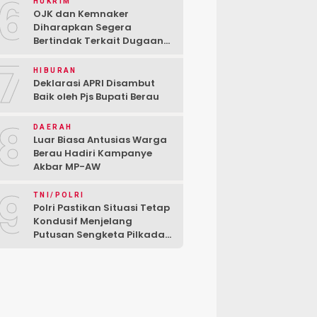
6
HUKRIM
OJK dan Kemnaker
Diharapkan Segera
Bertindak Terkait Dugaan
PT Kredivo Pecat Karyawan
7
Sesuka Hati
HIBURAN
Deklarasi APRI Disambut
Baik oleh Pjs Bupati Berau
8
DAERAH
Luar Biasa Antusias Warga
Berau Hadiri Kampanye
Akbar MP-AW
9
TNI/POLRI
Polri Pastikan Situasi Tetap
Kondusif Menjelang
Putusan Sengketa Pilkada
di MK