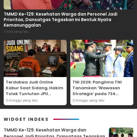
TMMD Ke-129: Kesehatan Warga dan Personel Jadi
Prioritas, Dansatgas Tegaskan Ini Bentuk Nyata
Kemanunggalan
1 hari yang lalu
Terdakwa Judi Online
TNI 2026: Panglima TNI
Kabur Saat Sidang, Hakim
Tanamkan ‘Wawasan
Tolak Tuntutan JPU
Strategis’ pada 734
Tanjung Perak karena
Perwira Baru, Tekankan
2 minggu yang lalu
2 minggu yang lalu
Gagal Hadirkan Hartono
Netralitas dan Integritas
Mutlak
WIDGET INDEKS
TMMD Ke-129: Kesehatan Warga dan
Personel Jadi Prioritas, Dansatgas Tegaskan