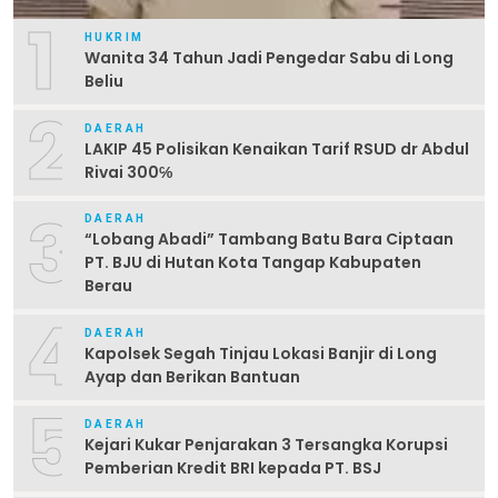
1
HUKRIM
Wanita 34 Tahun Jadi Pengedar Sabu di Long
Beliu
2
DAERAH
LAKIP 45 Polisikan Kenaikan Tarif RSUD dr Abdul
Rivai 300℅
3
DAERAH
“Lobang Abadi” Tambang Batu Bara Ciptaan
PT. BJU di Hutan Kota Tangap Kabupaten
Berau
4
DAERAH
Kapolsek Segah Tinjau Lokasi Banjir di Long
Ayap dan Berikan Bantuan
5
DAERAH
Kejari Kukar Penjarakan 3 Tersangka Korupsi
Pemberian Kredit BRI kepada PT. BSJ