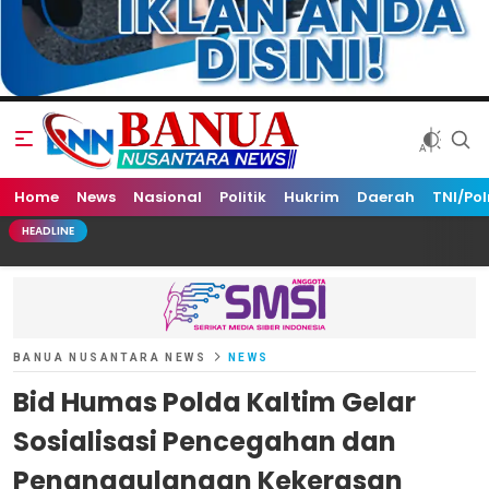
Home
Banua Nusantara News
News
Nasional
Politik
Hukrim
Daerah
TNI/Pol
HEADLINE
BANUA NUSANTARA NEWS
NEWS
Bid Humas Polda Kaltim Gelar
Sosialisasi Pencegahan dan
Penanggulangan Kekerasan