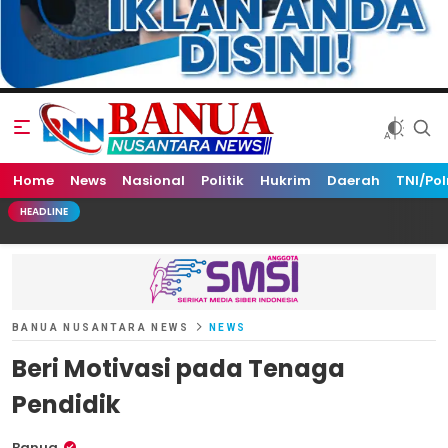
Home
Banua Nusantara News
News
Nasional
Politik
Hukrim
Daerah
TNI/Pol
HEADLINE
BANUA NUSANTARA NEWS
NEWS
Beri Motivasi pada Tenaga
Pendidik
Banua