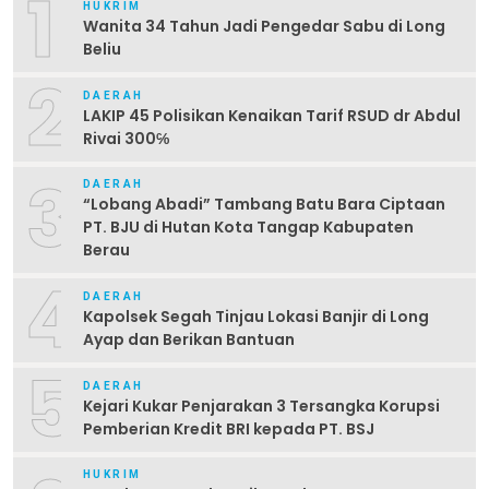
1
HUKRIM
Wanita 34 Tahun Jadi Pengedar Sabu di Long
Beliu
2
DAERAH
LAKIP 45 Polisikan Kenaikan Tarif RSUD dr Abdul
Rivai 300℅
3
DAERAH
“Lobang Abadi” Tambang Batu Bara Ciptaan
PT. BJU di Hutan Kota Tangap Kabupaten
Berau
4
DAERAH
Kapolsek Segah Tinjau Lokasi Banjir di Long
Ayap dan Berikan Bantuan
5
DAERAH
Kejari Kukar Penjarakan 3 Tersangka Korupsi
Pemberian Kredit BRI kepada PT. BSJ
HUKRIM