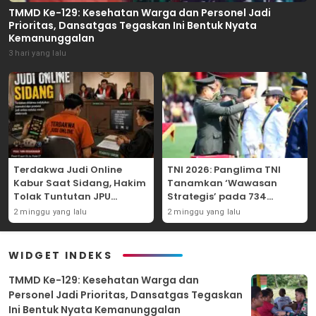
TMMD Ke-129: Kesehatan Warga dan Personel Jadi
Prioritas, Dansatgas Tegaskan Ini Bentuk Nyata
Kemanunggalan
3 hari yang lalu
Terdakwa Judi Online
TNI 2026: Panglima TNI
Kabur Saat Sidang, Hakim
Tanamkan ‘Wawasan
Tolak Tuntutan JPU
Strategis’ pada 734
Tanjung Perak karena
Perwira Baru, Tekankan
2 minggu yang lalu
2 minggu yang lalu
Gagal Hadirkan Hartono
Netralitas dan Integritas
Mutlak
WIDGET INDEKS
TMMD Ke-129: Kesehatan Warga dan
Personel Jadi Prioritas, Dansatgas Tegaskan
Ini Bentuk Nyata Kemanunggalan