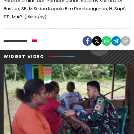
Perekonomian dan Pembangunan Setprov Kaltara, Dr
Bustan, SE., M.Si dan Kepala Biro Pembangunan, H. Sapi’i,
ST., M.AP. (dkisp/sy)
WIDGET VIDEO