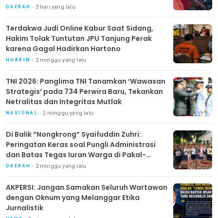
3 hari yang lalu
DAERAH
Terdakwa Judi Online Kabur Saat Sidang,
Hakim Tolak Tuntutan JPU Tanjung Perak
karena Gagal Hadirkan Hartono
2 minggu yang lalu
HUKRIM
TNI 2026: Panglima TNI Tanamkan ‘Wawasan
Strategis’ pada 734 Perwira Baru, Tekankan
Netralitas dan Integritas Mutlak
2 minggu yang lalu
NASIONAL
Di Balik “Nongkrong” Syaifuddin Zuhri:
Peringatan Keras soal Pungli Administrasi
dan Batas Tegas Iuran Warga di Pakal-
Benowo
2 minggu yang lalu
DAERAH
AKPERSI: Jangan Samakan Seluruh Wartawan
dengan Oknum yang Melanggar Etika
Jurnalistik