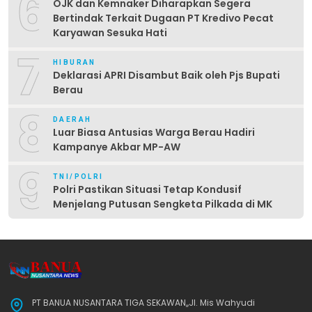
6
OJK dan Kemnaker Diharapkan Segera
Bertindak Terkait Dugaan PT Kredivo Pecat
Karyawan Sesuka Hati
7
HIBURAN
Deklarasi APRI Disambut Baik oleh Pjs Bupati
Berau
8
DAERAH
Luar Biasa Antusias Warga Berau Hadiri
Kampanye Akbar MP-AW
9
TNI/POLRI
Polri Pastikan Situasi Tetap Kondusif
Menjelang Putusan Sengketa Pilkada di MK
PT BANUA NUSANTARA TIGA SEKAWAN,,Jl. Mis Wahyudi