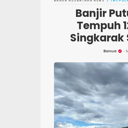
BANUA NUSANTARA NEWS
TNI/POL
Banjir Pu
Tempuh 12
Singkarak
Banua
M