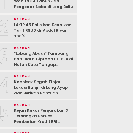
1
Wanita 34 Tahun Jadi
Pengedar Sabu di Long Beliu
2
DAERAH
LAKIP 45 Polisikan Kenaikan
Tarif RSUD dr Abdul Rivai
300℅
3
DAERAH
“Lobang Abadi” Tambang
Batu Bara Ciptaan PT. BJU di
Hutan Kota Tangap
Kabupaten Berau
4
DAERAH
Kapolsek Segah Tinjau
Lokasi Banjir di Long Ayap
dan Berikan Bantuan
5
DAERAH
Kejari Kukar Penjarakan 3
Tersangka Korupsi
Pemberian Kredit BRI
kepada PT. BSJ