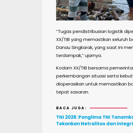
“Tugas pendistribusian logistik d
XX/TIB yang memastikan seluruh b
Danau Singkarak, yang saat ini me
terdampak,” ujarnya.
Kodam XX/TIB bersama pemerintah
perkembangan situasi serta kebu
dioperasikan untuk memastikan ba
tepat sasaran.
BACA JUGA:
TNI 2026: Panglima TNI Tanamka
Tekankan Netralitas dan Integr