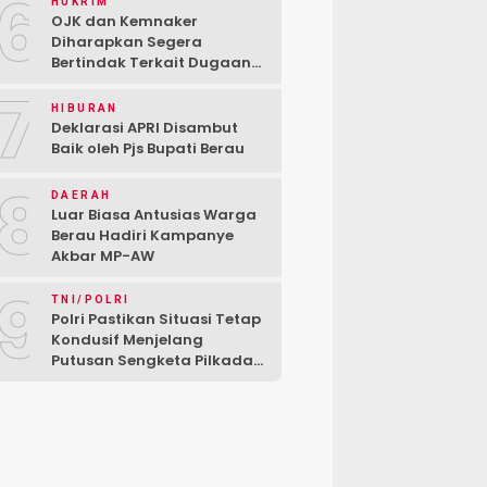
6
HUKRIM
OJK dan Kemnaker
Diharapkan Segera
Bertindak Terkait Dugaan
PT Kredivo Pecat Karyawan
7
Sesuka Hati
HIBURAN
Deklarasi APRI Disambut
Baik oleh Pjs Bupati Berau
8
DAERAH
Luar Biasa Antusias Warga
Berau Hadiri Kampanye
Akbar MP-AW
9
TNI/POLRI
Polri Pastikan Situasi Tetap
Kondusif Menjelang
Putusan Sengketa Pilkada
di MK