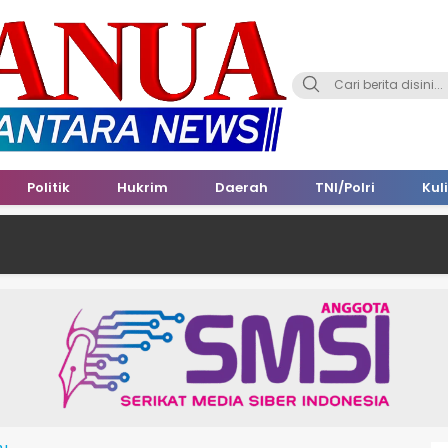
Politik
Hukrim
Daerah
TNI/Polri
Kul