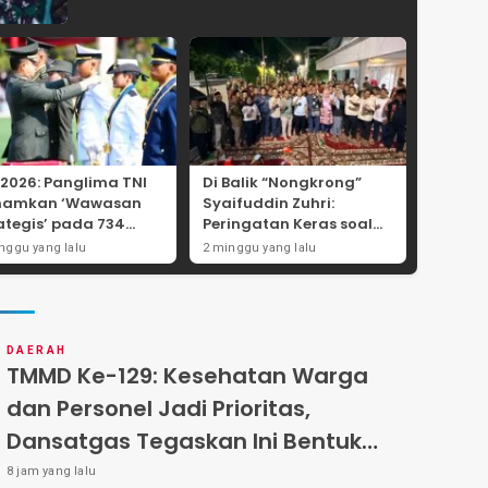
 2026: Panglima TNI
Di Balik “Nongkrong”
namkan ‘Wawasan
Syaifuddin Zuhri:
ategis’ pada 734
Peringatan Keras soal
wira Baru, Tekankan
Pungli Administrasi dan
nggu yang lalu
2 minggu yang lalu
ralitas dan
Batas Tegas Iuran
egritas Mutlak
Warga di Pakal-Benowo
DAERAH
TMMD Ke-129: Kesehatan Warga
dan Personel Jadi Prioritas,
Dansatgas Tegaskan Ini Bentuk
Nyata Kemanunggalan
8 jam yang lalu