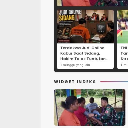
Terdakwa Judi Online
TNI
Kabur Saat Sidang,
Ta
Hakim Tolak Tuntutan
Str
JPU Tanjung Perak
Per
1 minggu yang lalu
1 mi
karena Gagal Hadirkan
Net
Hartono
Int
WIDGET INDEKS