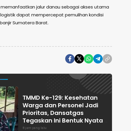
n memanfaatkan jalur danau sebagai akses utama
i logistik dapat mempercepat pemulihan kondisi
banjir Sumatera Barat.
TMMD Ke-129: Kesehatan
Warga dan Personel Jadi
Prioritas, Dansatgas
Tegaskan Ini Bentuk Nyata
Kemanunggalan
8 jam yang lalu