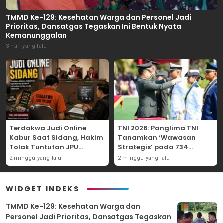
TMMD Ke-129: Kesehatan Warga dan Personel Jadi
Prioritas, Dansatgas Tegaskan Ini Bentuk Nyata
Kemanunggalan
3 hari yang lalu
Terdakwa Judi Online
TNI 2026: Panglima TNI
Kabur Saat Sidang, Hakim
Tanamkan ‘Wawasan
Tolak Tuntutan JPU
Strategis’ pada 734
Tanjung Perak karena
Perwira Baru, Tekankan
2 minggu yang lalu
2 minggu yang lalu
Gagal Hadirkan Hartono
Netralitas dan Integritas
Mutlak
WIDGET INDEKS
TMMD Ke-129: Kesehatan Warga dan
Personel Jadi Prioritas, Dansatgas Tegaskan