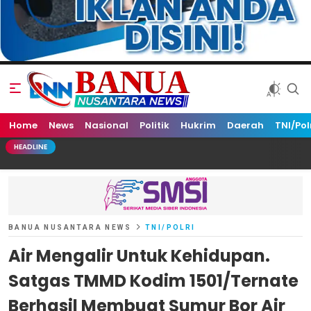
Home
Banua Nusantara News
News
Nasional
Politik
Hukrim
Daerah
TNI/Pol
HEADLINE
BANUA NUSANTARA NEWS
TNI/POLRI
Air Mengalir Untuk Kehidupan.
Satgas TMMD Kodim 1501/Ternate
Berhasil Membuat Sumur Bor Air