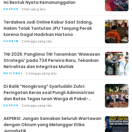
Ini Bentuk Nyata Kemanunggalan
3 hari yang lalu
DAERAH
Terdakwa Judi Online Kabur Saat Sidang,
Hakim Tolak Tuntutan JPU Tanjung Perak
karena Gagal Hadirkan Hartono
2 minggu yang lalu
HUKRIM
TNI 2026: Panglima TNI Tanamkan ‘Wawasan
Strategis’ pada 734 Perwira Baru, Tekankan
Netralitas dan Integritas Mutlak
2 minggu yang lalu
NASIONAL
Di Balik “Nongkrong” Syaifuddin Zuhri:
Peringatan Keras soal Pungli Administrasi
dan Batas Tegas Iuran Warga di Pakal-
Benowo
2 minggu yang lalu
DAERAH
AKPERSI: Jangan Samakan Seluruh Wartawan
dengan Oknum yang Melanggar Etika
Jurnalistik