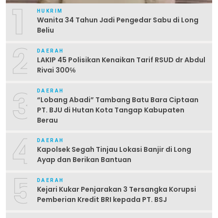
1
HUKRIM
Wanita 34 Tahun Jadi Pengedar Sabu di Long
Beliu
2
DAERAH
LAKIP 45 Polisikan Kenaikan Tarif RSUD dr Abdul
Rivai 300℅
3
DAERAH
“Lobang Abadi” Tambang Batu Bara Ciptaan
PT. BJU di Hutan Kota Tangap Kabupaten
Berau
4
DAERAH
Kapolsek Segah Tinjau Lokasi Banjir di Long
Ayap dan Berikan Bantuan
5
DAERAH
Kejari Kukar Penjarakan 3 Tersangka Korupsi
Pemberian Kredit BRI kepada PT. BSJ