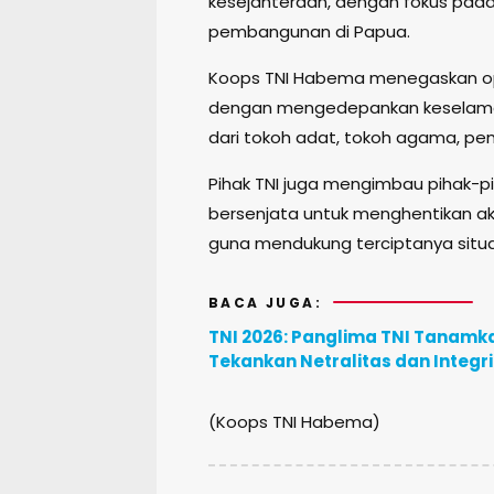
kesejahteraan, dengan fokus pad
pembangunan di Papua.
Koops TNI Habema menegaskan oper
dengan mengedepankan keselamat
dari tokoh adat, tokoh agama, p
Pihak TNI juga mengimbau pihak-p
bersenjata untuk menghentikan ak
guna mendukung terciptanya situa
BACA JUGA:
TNI 2026: Panglima TNI Tanamka
Tekankan Netralitas dan Integr
(Koops TNI Habema)