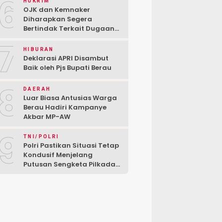
6
HUKRIM
OJK dan Kemnaker
Diharapkan Segera
Bertindak Terkait Dugaan
PT Kredivo Pecat Karyawan
7
Sesuka Hati
HIBURAN
Deklarasi APRI Disambut
Baik oleh Pjs Bupati Berau
8
DAERAH
Luar Biasa Antusias Warga
Berau Hadiri Kampanye
Akbar MP-AW
9
TNI/POLRI
Polri Pastikan Situasi Tetap
Kondusif Menjelang
Putusan Sengketa Pilkada
di MK