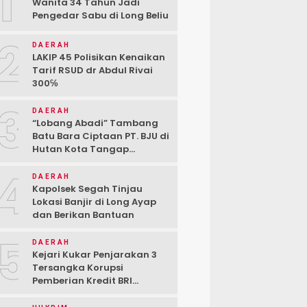
1
Wanita 34 Tahun Jadi
Pengedar Sabu di Long Beliu
2
DAERAH
LAKIP 45 Polisikan Kenaikan
Tarif RSUD dr Abdul Rivai
300℅
3
DAERAH
“Lobang Abadi” Tambang
Batu Bara Ciptaan PT. BJU di
Hutan Kota Tangap
Kabupaten Berau
4
DAERAH
Kapolsek Segah Tinjau
Lokasi Banjir di Long Ayap
dan Berikan Bantuan
5
DAERAH
Kejari Kukar Penjarakan 3
Tersangka Korupsi
Pemberian Kredit BRI
kepada PT. BSJ