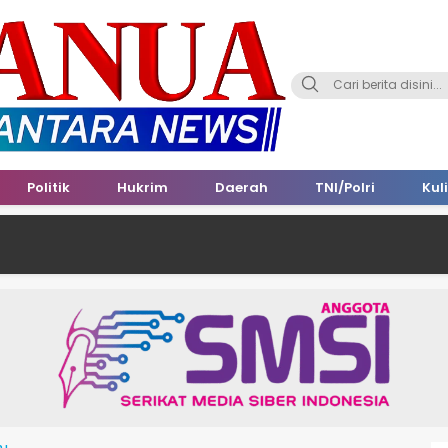
Politik
Hukrim
Daerah
TNI/Polri
Kul