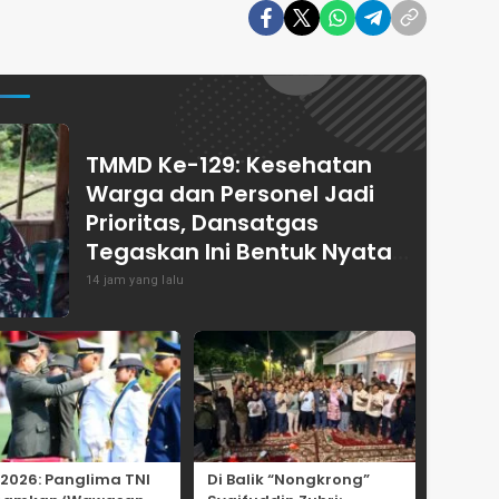
TMMD Ke-129: Kesehatan
Warga dan Personel Jadi
Prioritas, Dansatgas
Tegaskan Ini Bentuk Nyata
Kemanunggalan
14 jam yang lalu
 2026: Panglima TNI
Di Balik “Nongkrong”