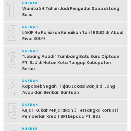
1
HUKRIM
Wanita 34 Tahun Jadi Pengedar Sabu di Long
Beliu
2
DAERAH
LAKIP 45 Polisikan Kenaikan Tarif RSUD dr Abdul
Rivai 300℅
3
DAERAH
“Lobang Abadi” Tambang Batu Bara Ciptaan
PT. BJU di Hutan Kota Tangap Kabupaten
Berau
4
DAERAH
Kapolsek Segah Tinjau Lokasi Banjir di Long
Ayap dan Berikan Bantuan
5
DAERAH
Kejari Kukar Penjarakan 3 Tersangka Korupsi
Pemberian Kredit BRI kepada PT. BSJ
HUKRIM