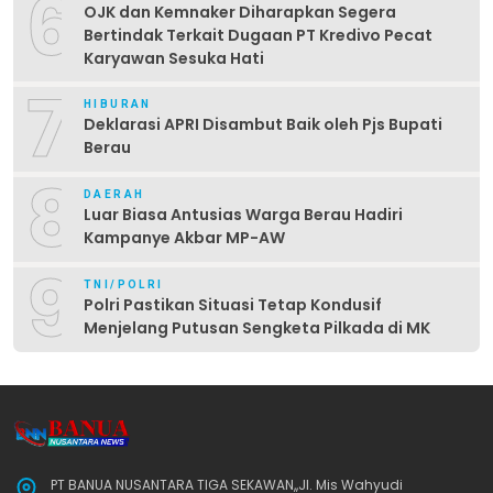
6
OJK dan Kemnaker Diharapkan Segera
Bertindak Terkait Dugaan PT Kredivo Pecat
Karyawan Sesuka Hati
7
HIBURAN
Deklarasi APRI Disambut Baik oleh Pjs Bupati
Berau
8
DAERAH
Luar Biasa Antusias Warga Berau Hadiri
Kampanye Akbar MP-AW
9
TNI/POLRI
Polri Pastikan Situasi Tetap Kondusif
Menjelang Putusan Sengketa Pilkada di MK
PT BANUA NUSANTARA TIGA SEKAWAN,,Jl. Mis Wahyudi