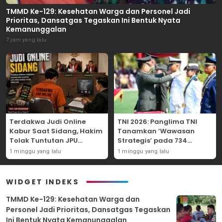
TMMD Ke-129: Kesehatan Warga dan Personel Jadi
Prioritas, Dansatgas Tegaskan Ini Bentuk Nyata
Kemanunggalan
7 jam yang lalu
Terdakwa Judi Online
TNI 2026: Panglima TNI
Kabur Saat Sidang, Hakim
Tanamkan ‘Wawasan
Tolak Tuntutan JPU
Strategis’ pada 734
Tanjung Perak karena
Perwira Baru, Tekankan
1 minggu yang lalu
1 minggu yang lalu
Gagal Hadirkan Hartono
Netralitas dan Integritas
Mutlak
WIDGET INDEKS
TMMD Ke-129: Kesehatan Warga dan
Personel Jadi Prioritas, Dansatgas Tegaskan
Ini Bentuk Nyata Kemanunggalan