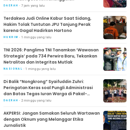
7 jam yang lalu
DAERAH
Terdakwa Judi Online Kabur Saat Sidang,
Hakim Tolak Tuntutan JPU Tanjung Perak
karena Gagal Hadirkan Hartono
1 minggu yang lalu
HUKRIM
TNI 2026: Panglima TNI Tanamkan ‘Wawasan
Strategis’ pada 734 Perwira Baru, Tekankan
Netralitas dan Integritas Mutlak
1 minggu yang lalu
NASIONAL
Di Balik “Nongkrong” Syaifuddin Zuhri:
Peringatan Keras soal Pungli Administrasi
dan Batas Tegas Iuran Warga di Pakal-
Benowo
2 minggu yang lalu
DAERAH
AKPERSI: Jangan Samakan Seluruh Wartawan
dengan Oknum yang Melanggar Etika
Jurnalistik