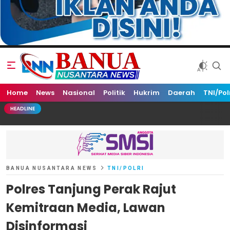
Home
Banua Nusantara News
News
Nasional
Politik
Hukrim
Daerah
TNI/Pol
HEADLINE
BANUA NUSANTARA NEWS
TNI/POLRI
Polres Tanjung Perak Rajut
Kemitraan Media, Lawan
Disinformasi